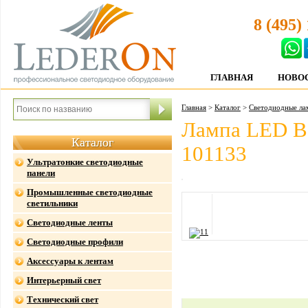
8 (495)
ГЛАВНАЯ
НОВО
Главная
>
Каталог
>
Светодиодные ла
Лампа LED B
Каталог
101133
Ультратонкие светодиодные
панели
Промышленные светодиодные
светильники
Светодиодные ленты
Светодиодные профили
Аксессуары к лентам
Интерьерный свет
Технический свет