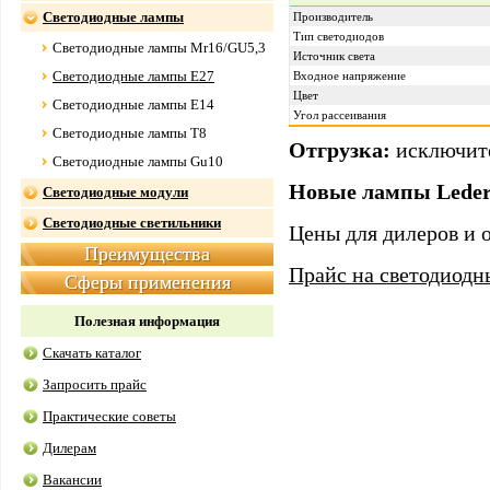
Светодиодные лампы
Производитель
Тип светодиодов
Светодиодные лампы Mr16/GU5,3
Источник света
Светодиодные лампы E27
Входное напряжение
Цвет
Светодиодные лампы E14
Угол рассеивания
Светодиодные лампы Т8
Отгрузка:
исключите
Светодиодные лампы Gu10
Новые лампы Led
Светодиодные модули
Светодиодные светильники
Цены для дилеров и 
Преимущества
Прайс на светодиодн
Сферы применения
Полезная информация
Скачать каталог
Запросить прайс
Практические советы
Дилерам
Вакансии