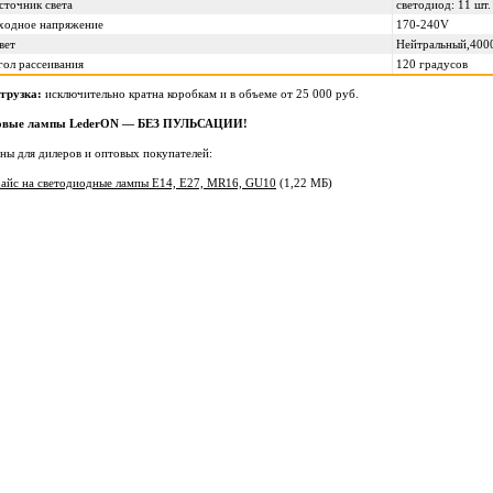
сточник света
светодиод: 11 шт.
ходное напряжение
170-240V
вет
Нейтральный,400
гол рассеивания
120 градусов
грузка:
исключительно кратна коробкам и в объеме от 25 000 руб.
овые лампы LederON — БЕЗ ПУЛЬСАЦИИ!
ны для дилеров и оптовых покупателей:
айс на светодиодные лампы Е14, Е27, MR16, GU10
(1,22 МБ)