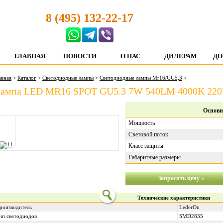
8 (495) 132-22-17
ГЛАВНАЯ
НОВОСТИ
О НАС
ДИЛЕРАМ
ДО
авная
>
Каталог
>
Светодиодные лампы
>
Светодиодные лампы Mr16/GU5,3
>
ампа LED MR16 SPOT GU5.3 7W 540LM 4000K 220
Основн
Мощность
Световой поток
Класс защиты
Габаритные размеры
Запросить цену »
Технические характеристики
роизводитель
LederOn
ип светодиодов
SMD2835