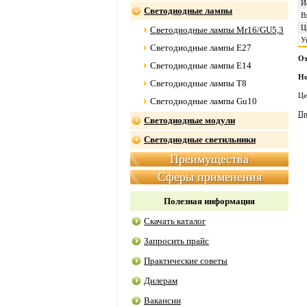
И
Светодиодные лампы
В
Ц
Светодиодные лампы Mr16/GU5,3
У
Светодиодные лампы E27
От
Светодиодные лампы E14
Н
Светодиодные лампы Т8
Це
Светодиодные лампы Gu10
Пр
Светодиодные модули
Светодиодные светильники
Преимущества
Сферы применения
Полезная информация
Скачать каталог
Запросить прайс
Практические советы
Дилерам
Вакансии