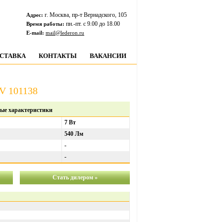
г. Москва, пр-т Вернадского, 105
Адрес:
пн.-пт. c 9.00 до 18.00
Время работы:
E-mail:
mail@lederon.ru
СТАВКА
КОНТАКТЫ
ВАКАНСИИ
V 101138
ые характеристики
7 Вт
540 Лм
-
-
Стать дилером »