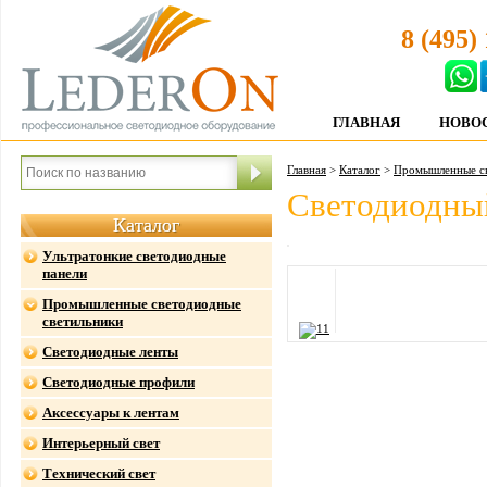
8 (495)
ГЛАВНАЯ
НОВО
Главная
>
Каталог
>
Промышленные св
Светодиодный
Каталог
Ультратонкие светодиодные
панели
Промышленные светодиодные
светильники
Светодиодные ленты
Светодиодные профили
Аксессуары к лентам
Интерьерный свет
Технический свет