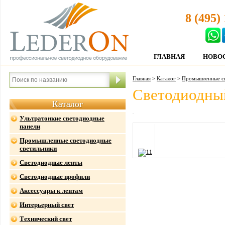
8 (495)
ГЛАВНАЯ
НОВО
Главная
>
Каталог
>
Промышленные св
Светодиодный
Каталог
Ультратонкие светодиодные
панели
Промышленные светодиодные
светильники
Светодиодные ленты
Светодиодные профили
Аксессуары к лентам
Интерьерный свет
Технический свет