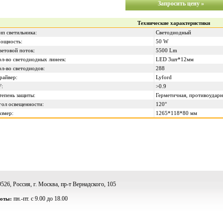
Запросить цену »
Технические характеристики
ип светильника:
Светодиодный
ощность:
50 W
ветовой поток:
5500 Lm
ол-во светодиодных линеек:
LED 3шт*12мм
ол-во светодиодов:
288
райвер:
Lyford
F:
>0.9
тепень защиты:
Герметичная, противоударн
гол освещенности:
120°
азмер:
1265*118*80 мм
526, Россия, г. Москва, пр-т Вернадского, 105
пн.-пт. c 9.00 до 18.00
боты: