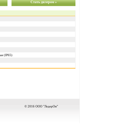
Стать дилером »
ая (IP65)
© 2016 ООО "ЛедерОн"