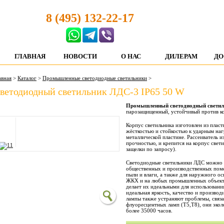
8 (495) 132-22-17
ГЛАВНАЯ
НОВОСТИ
О НАС
ДИЛЕРАМ
ДО
авная
>
Каталог
>
Промышленные светодиодные светильники
>
ветодиодный светильник ЛДС-3 IP65 50 W
Промышленный светодиодный светил
парозащищенный, устойчивый против к
Корпус светильника изготовлен из плас
жёсткостью и стойкостью к ударным на
металлической пластине. Рассеиватель и
прочностью, и крепится на корпус свет
защелки по запросу).
Светодиодные светильники ЛДС можно 
общественных и производственных по
пыли и влаги, а также для наружного о
ЖКХ и на любых промышленных объект
делает их идеальными для использования
идеальная яркость, качество и произво
лампы также устраняют проблемы, связ
флуоресцентных ламп (Т5,Т8), они эко
более 35000 часов.