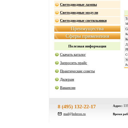
Светодиодные лампы
Светодиодные модули
Т
Светодиодные светильники
М
Преимущества
С
К
Сферы применения
К
Д
Полезная информация
P
Скачать каталог
С
У
Запросить прайс
Р
Практические советы
Дилерам
Вакансии
8 (495) 132-22-17
119
Адрес:
mail@lederon.ru
Время ра