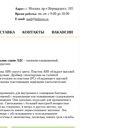
г. Москва, пр-т Вернадского, 105
Адрес:
пн.-пт. c 9.00 до 18.00
Время работы:
E-mail:
mail@lederon.ru
СТАВКА
КОНТАКТЫ
ВАКАНСИИ
ьник серии ЛДС
- пылевлагозащищенный,
оррозии.
тика ABS серого цвета. Пластик ABS обладает высокой
грузкам. Драйвер смонтирован на съёмной
зготовлен из пластика (PC) обладающего высокой
ильника пластиковыми защёлками (металлические
применять для внутреннего освещения бытовых,
мещений с нормальным или повышенным содержанием
свещения. Они идеально подходят для применения в
ах. Светильники с большей выходной мощностью
 на стадионах, в метро и других местах, где
дительность имеют первостепенное значение. Эти
анные с обслуживанием и использованием
логичны и экономичны, поскольку имеют срок службы