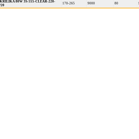
KRILIKA 80W 3S-555-CLEAR-220-
170-265
9000
80
P20