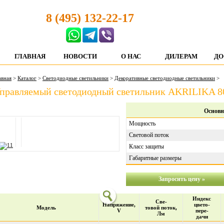
8 (495) 132-22-17
ГЛАВНАЯ
НОВОСТИ
О НАС
ДИЛЕРАМ
ДО
авная
>
Каталог
>
Светодиодные светильники
>
Декоративные светодиодные светильники
>
правляемый светодиодный светильник AKRILIKA 
Основн
Мощность
Световой поток
Класс защиты
Габаритные размеры
Запросить цену »
Индекс
Све-
Напряжение,
цвето-
Модель
товой поток,
V
пере-
Лм
дачи