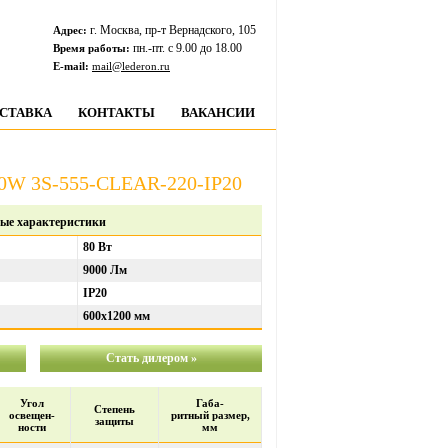
г. Москва, пр-т Вернадского, 105
Адрес:
пн.-пт. c 9.00 до 18.00
Время работы:
E-mail:
mail@lederon.ru
СТАВКА
КОНТАКТЫ
ВАКАНСИИ
80W 3S-555-CLEAR-220-IP20
ые характеристики
80 Вт
9000 Лм
IP20
600х1200 мм
Стать дилером »
Угол
Габа-
Степень
освещен-
ритный размер,
защиты
ности
мм