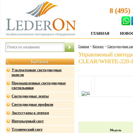
8 (495)
ГЛАВНАЯ
НОВО
Главная
>
Каталог
>
Светодиодные св
Управляемый светод
CLEAR/WHITE-220-I
Каталог
Ультратонкие светодиодные
панели
Промышленные светодиодные
светильники
Светодиодные ленты
Светодиодные профили
Аксессуары к лентам
Интерьерный свет
Технический свет
Модель