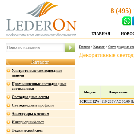
8 (495)
ГЛАВНАЯ
НОВО
Главная
>
Каталог
>
Светодиодные св
Декоративные свето
Каталог
Ультратонкие светодиодные
панели
Промышленные светодиодные
светильники
Модель
Напряжение
Светодиодные ленты
ICICLE 12W
110-265V AC 50/60 H
Светодиодные профили
Аксессуары к лентам
Интерьерный свет
Технический свет