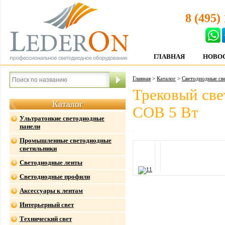
8 (495)
ГЛАВНАЯ
НОВО
Главная
>
Каталог
>
Светодиодные св
Трековый све
Каталог
COB 5 Вт
Ультратонкие светодиодные
панели
Промышленные светодиодные
светильники
Светодиодные ленты
Светодиодные профили
Аксессуары к лентам
Интерьерный свет
Технический свет