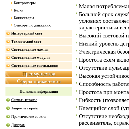
Контроллеры
Малая потребляема
Блоки
Большой срок служ
Коннекторы
условиях составляе
Сенсоры по движению
характеристики все
Интерьерный свет
Высокий световой п
Технический свет
Низкий уровень дег
Светодиодные лампы
Электрическая безо
Светодиодные модули
Простота схем вклю
Светодиодные светильники
Отсутствие пульсац
Преимущества
Высокая устойчивос
Сферы применения
Способность работа
Простота при монта
Полезная информация
Гибкость (позволяе
Скачать каталог
Клеящийся слой (уп
Запросить прайс
Отсутствие необход
Практические советы
рассеиватель, отра
Дилерам