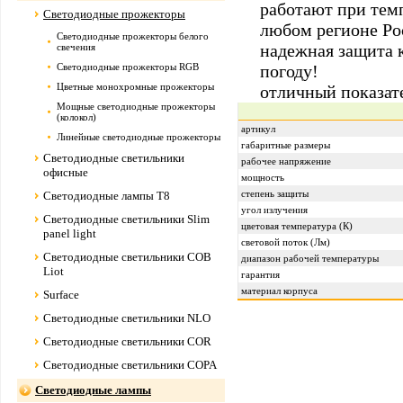
работают при темп
Светодиодные прожекторы
любом регионе Ро
Светодиодные прожекторы белого
надежная защита 
свечения
Светодиодные прожекторы RGB
погоду!
Цветные монохромные прожекторы
отличный показате
Мощные светодиодные прожекторы
(колокол)
артикул
Линейные светодиодные прожекторы
габаритные размеры
Светодиодные светильники
рабочее напряжение
офисные
мощность
степень защиты
Светодиодные лампы Т8
угол излучения
Светодиодные светильники Slim
цветовая температура (К)
panel light
световой поток (Лм)
Светодиодные светильники COB
диапазон рабочей температуры
Liot
гарантия
материал корпуса
Surface
Светодиодные светильники NLO
Светодиодные светильники COR
Светодиодные светильники COPA
Светодиодные лампы