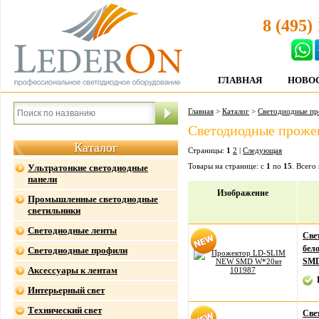
8 (495)
ГЛАВНАЯ
НОВО
Главная
>
Каталог
>
Светодиодные п
Светодиодные прожек
Каталог
Страницы:
1
2
|
Следующая
Товары на странице: с
1
по
15
. Всего
Ультратонкие светодиодные
панели
Изображение
Промышленные светодиодные
светильники
Светодиодные ленты
Све
бел
Светодиодные профили
SMD
Аксессуары к лентам
Интерьерный свет
Технический свет
Све