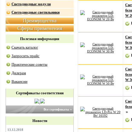
Светодиодные модули
Све
бел
Светодиодные светильники
W 2
Преимущества
Сферы применения
Све
Полезная информация
бел
Скачать каталог
W 3
Запросить прайс
Практические советы
Све
Дилерам
бел
W 5
Вакансии
Сертификаты соответствия
Све
бел
Все сертификаты »
»
Новости
13.12.2018