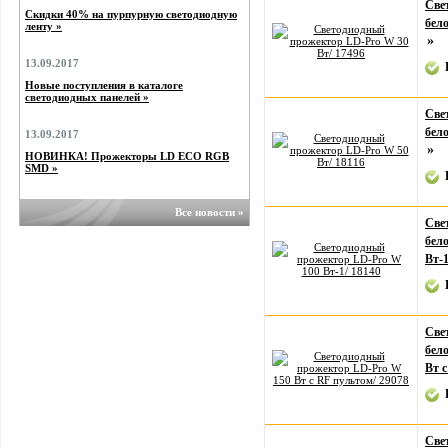
Све
Скидки 40% на пурпурную светодиодную
бел
ленту »
»
13.09.2017
Новые поступления в каталоге
светодиодных панелей »
Све
бел
13.09.2017
»
НОВИНКА! Прожекторы LD ECO RGB
SMD »
Все новости »
Све
бел
Вт-
Све
бел
Вт 
Све