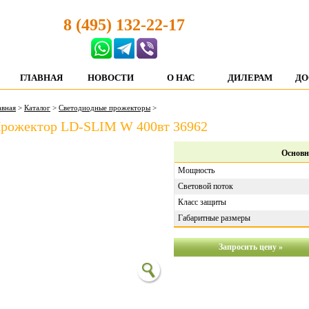
8 (495) 132-22-17
ГЛАВНАЯ
НОВОСТИ
О НАС
ДИЛЕРАМ
ДО
авная
>
Каталог
>
Светодиодные прожекторы
>
рожектор LD-SLIM W 400вт 36962
Основн
Мощность
Световой поток
Класс защиты
Габаритные размеры
Запросить цену »