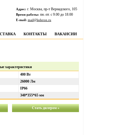
г. Москва, пр-т Вернадского, 105
Адрес:
пн.-пт. c 9.00 до 18.00
Время работы:
E-mail:
mail@lederon.ru
СТАВКА
КОНТАКТЫ
ВАКАНСИИ
ые характеристики
400 Вт
26000 Лм
IP66
340*355*65 мм
Стать дилером »