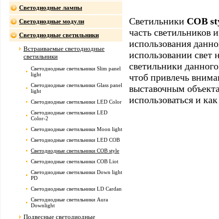
Светодиодные лампы
Светильники
COB st
Светодиодные модули
часть светильников 
Светодиодные светильники
использования данно
Встраиваемые светодиодные
использовании свет н
светильники
светильники данного
Светодиодные светильники Slim panel
light
чтоб привлечь внима
Светодиодные светильники Glass panel
выставочным объекта
light
использоваться и ка
Светодиодные светильники LED Color
Светодиодные светильники LED
Color-2
Светодиодные светильники Moon light
Светодиодные светильники LED COB
Светодиодные светильники COB style
Светодиодные светильники COB Liot
Светодиодные светильники Down light
PD
Светодиодные светильники LD Cardan
Светодиодные светильники Aura
Downlight
Подвесные светодиодные