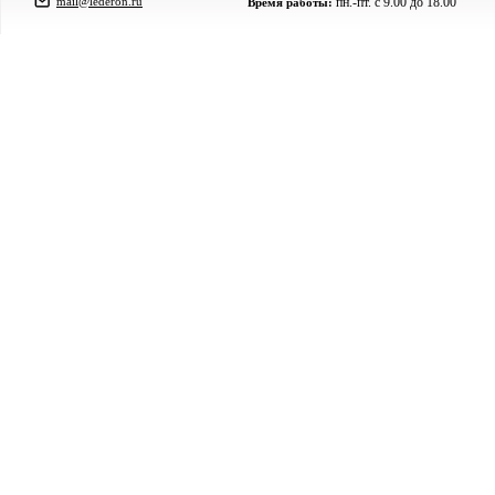
mail@lederon.ru
пн.-пт. c 9.00 до 18.00
Время работы: