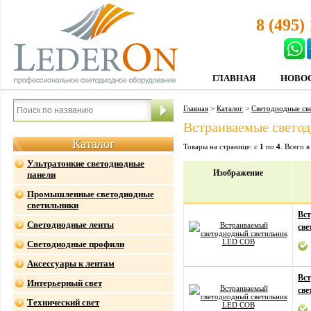
8 (495)
ГЛАВНАЯ
НОВО
Главная
>
Каталог
>
Светодиодные св
Встраиваемые свето
Каталог
Товары на странице: с
1
по
4
. Всего 
Ультратонкие светодиодные
Изображение
панели
Промышленные светодиодные
светильники
Вс
Светодиодные ленты
св
Светодиодные профили
Аксессуары к лентам
Вс
Интерьерный свет
св
Технический свет