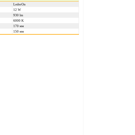
LederOn
12 W
930 lm
6000 K
170 мм
150 мм