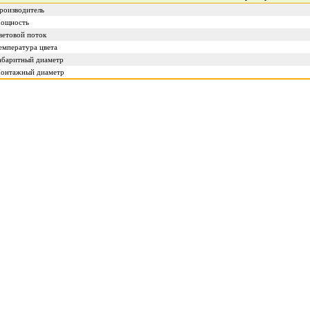
роизводитель
ощность
ветовой поток
емпература цвета
абаритный диаметр
онтажный диаметр