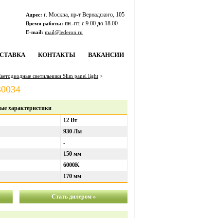
г. Москва, пр-т Вернадского, 105
Адрес:
пн.-пт. c 9.00 до 18.00
Время работы:
E-mail:
mail@lederon.ru
СТАВКА
КОНТАКТЫ
ВАКАНСИИ
ветодиодные светильники Slim panel light
>
30034
ые характеристики
12 Вт
930 Лм
-
150 мм
6000K
170 мм
Стать дилером »