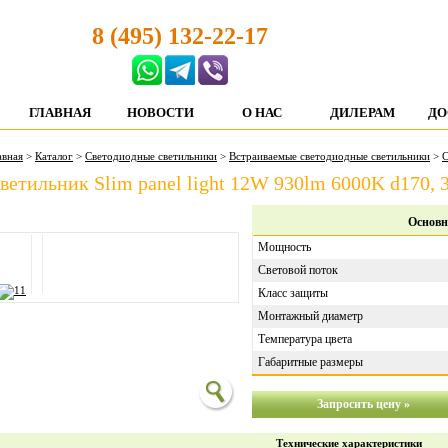
8 (495) 132-22-17
ГЛАВНАЯ
НОВОСТИ
О НАС
ДИЛЕРАМ
ДО
авная
>
Каталог
>
Светодиодные светильники
>
Встраиваемые светодиодные светильники
>
С
ветильник Slim panel light 12W 930lm 6000K d170, 
Основн
Мощность
Световой поток
Класс защиты
Монтажный диаметр
Температура цвета
Габаритные размеры
Запросить цену »
Технические характеристики