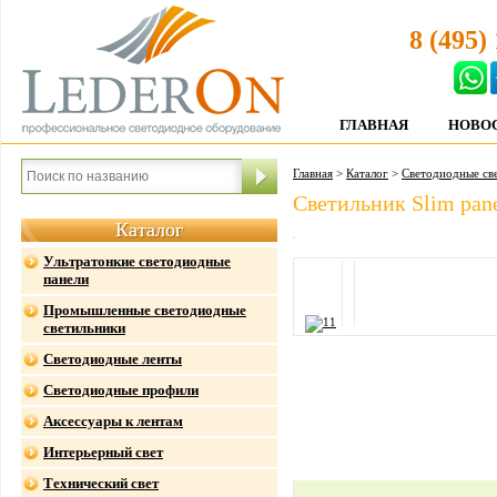
8 (495)
ГЛАВНАЯ
НОВО
Главная
>
Каталог
>
Светодиодные св
Cветильник Slim pane
Каталог
Ультратонкие светодиодные
панели
Промышленные светодиодные
светильники
Светодиодные ленты
Светодиодные профили
Аксессуары к лентам
Интерьерный свет
Технический свет