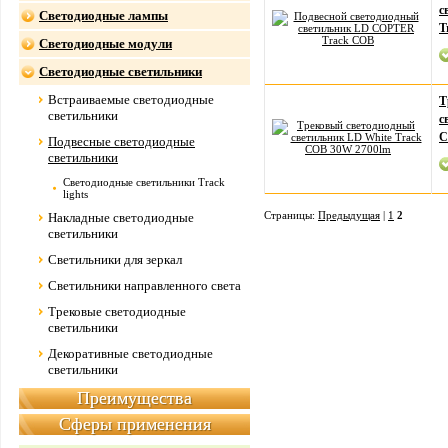
с
Светодиодные лампы
T
Светодиодные модули
Светодиодные светильники
Встраиваемые светодиодные
Т
светильники
с
C
Подвесные светодиодные
светильники
Светодиодные светильники Track
lights
Страницы:
Предыдущая
|
1
2
Накладные светодиодные
светильники
Светильники для зеркал
Светильники направленного света
Трековые светодиодные
светильники
Декоративные светодиодные
светильники
Преимущества
Сферы применения