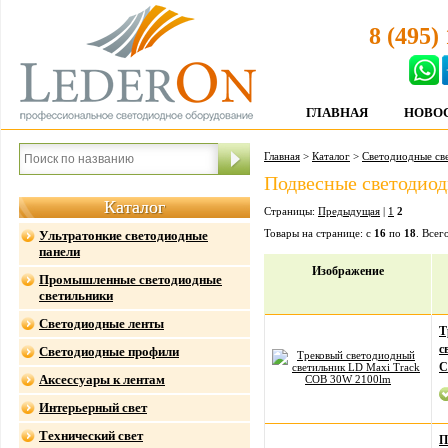
8 (495)
ГЛАВНАЯ
НОВО
Главная
>
Каталог
>
Светодиодные св
Подвесные светодио
Каталог
Страницы:
Предыдущая
|
1
2
Товары на странице: с
16
по
18
. Всег
Ультратонкие светодиодные
панели
Изображение
Промышленные светодиодные
светильники
Светодиодные ленты
Т
с
Светодиодные профили
C
Аксессуары к лентам
Интерьерный свет
Технический свет
П